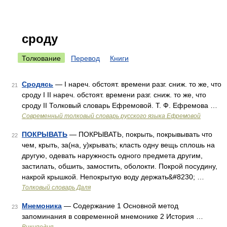
сроду
Толкование
Перевод
Книги
Сродясь
— I нареч. обстоят. времени разг. сниж. то же, что
21
сроду I II нареч. обстоят. времени разг. сниж. то же, что
сроду II Толковый словарь Ефремовой. Т. Ф. Ефремова …
Современный толковый словарь русского языка Ефремовой
ПОКРЫВАТЬ
— ПОКРЫВАТЬ, покрыть, покрывывать что
22
чем, крыть, за(на, у)крывать; класть одну вещь сплошь на
другую, одевать наружность одного предмета другим,
застилать, обшить, замостить, оболокти. Покрой посудину,
накрой крышкой. Непокрытую воду держать&#8230; …
Толковый словарь Даля
Мнемоника
— Содержание 1 Основной метод
23
запоминания в современной мнемонике 2 История …