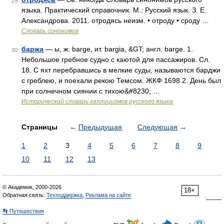
29
языка. Практический справочник. М.: Русский язык. З. Е.
Александрова. 2011. отродясь неизм. • отроду • сроду …
Словарь синонимов
баржа
— ы, ж. barge, ит. bargia, &GT; англ. barge. 1.
30
Небольшое гребное судно с каютой для пассажиров. Сл.
18. С яхт перебравшись в мелкие суды, называются барджи
с греблею, и поехали рекою Темсом. ЖКФ 1698 2. День был
при солнечном сиянии с тихою&#8230; …
Исторический словарь галлицизмов русского языка
Страницы
←
Предыдущая
Следующая
→
1
2
3
4
5
6
7
8
9
10
11
12
13
© Академик, 2000-2026
18+
Обратная связь:
Техподдержка
,
Реклама на сайте
👣 Путешествия